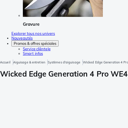
Gravure
Explorer tous nos univers
Nouveautés
Promos & offres spéciales
Service clièntele
Smart infos
Accueil
Aiguisage & entretien
Systèmes d'aiguisage
Wicked Edge Generation 4 Pr
Wicked Edge Generation 4 Pro WE4