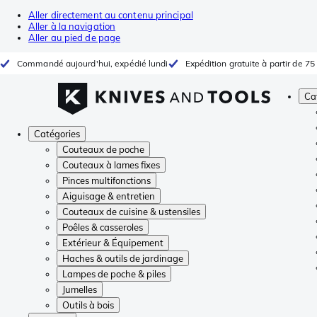
Aller directement au contenu principal
Aller à la navigation
Aller au pied de page
Commandé aujourd'hui, expédié lundi
Expédition gratuite à partir de 75
Ca
Catégories
Couteaux de poche
Couteaux à lames fixes
Pinces multifonctions
Aiguisage & entretien
Couteaux de cuisine & ustensiles
Poêles & casseroles
Extérieur & Équipement
Haches & outils de jardinage
Lampes de poche & piles
Jumelles
Outils à bois