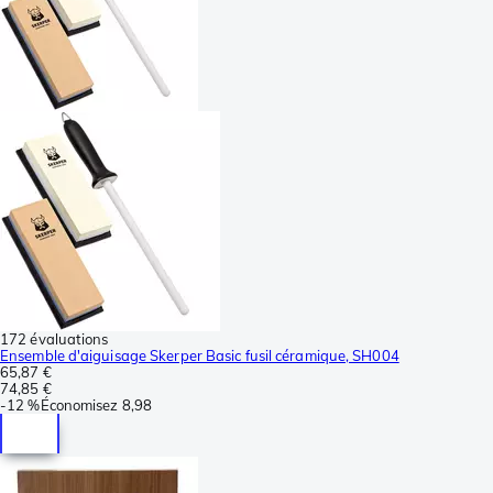
172 évaluations
Ensemble d'aiguisage Skerper Basic fusil céramique, SH004
65,87 €
74,85 €
-
12 %
Économisez
8,98