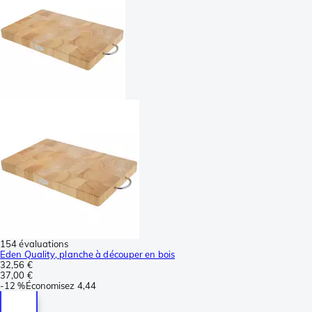
154 évaluations
Eden Quality, planche à découper en bois
32,56 €
37,00 €
-
12 %
Économisez
4,44