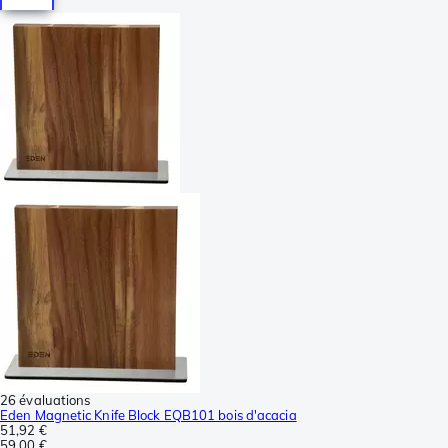
26 évaluations
Eden Magnetic Knife Block EQB101 bois d'acacia
51,92 €
59,00 €