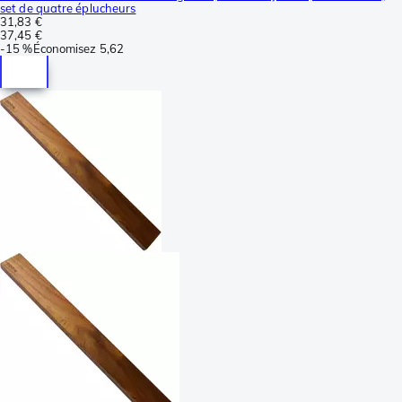
set de quatre éplucheurs
31,83 €
37,45 €
-
15 %
Économisez
5,62