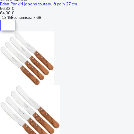
Eden Pankiri Japans couteau à pain 27 cm
56,32 €
64,00 €
-
12 %
Économisez
7,68