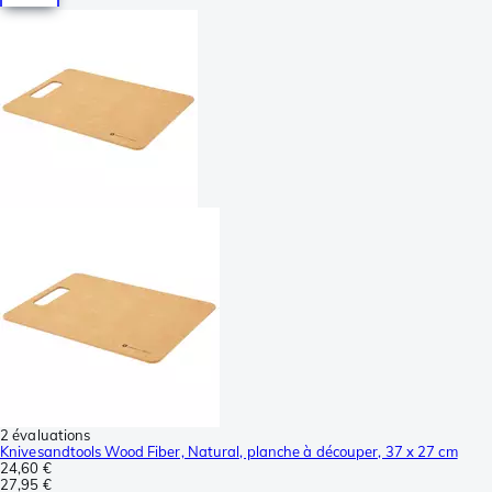
2 évaluations
Knivesandtools Wood Fiber, Natural, planche à découper, 37 x 27 cm
24,60 €
27,95 €