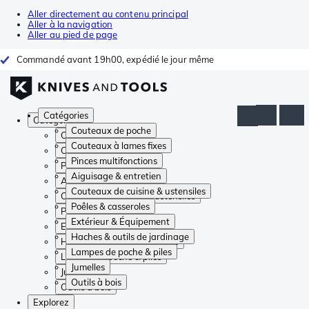
Aller directement au contenu principal
Aller à la navigation
Aller au pied de page
Commandé avant 19h00, expédié le jour même
Catégories
Catégories
Couteaux de poche
Couteaux de poche
Couteaux à lames fixes
Couteaux à lames fixes
Pinces multifonctions
Pinces multifonctions
Aiguisage & entretien
Aiguisage & entretien
Couteaux de cuisine & ustensiles
Couteaux de cuisine & ustensiles
Poêles & casseroles
Poêles & casseroles
Extérieur & Équipement
Extérieur & Équipement
Haches & outils de jardinage
Haches & outils de jardinage
Lampes de poche & piles
Lampes de poche & piles
Jumelles
Jumelles
Outils à bois
Outils à bois
Explorez