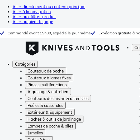
Aller directement au contenu principal
Aller à la navigation
Aller aux filtres produit
Aller au pied de page
Commandé avant 19h00, expédié le jour même
Expédition gratuite à pa
Ca
Catégories
Couteaux de poche
Couteaux à lames fixes
Pinces multifonctions
Aiguisage & entretien
Couteaux de cuisine & ustensiles
Poêles & casseroles
Extérieur & Équipement
Haches & outils de jardinage
Lampes de poche & piles
Jumelles
Outils à bois