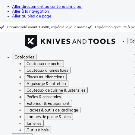
Aller directement au contenu principal
Aller à la navigation
Aller au pied de page
Commandé avant 19h00, expédié le jour même
Expédition gratuite à pa
Ca
Catégories
Couteaux de poche
Couteaux à lames fixes
Pinces multifonctions
Aiguisage & entretien
Couteaux de cuisine & ustensiles
Poêles & casseroles
Extérieur & Équipement
Haches & outils de jardinage
Lampes de poche & piles
Jumelles
Outils à bois