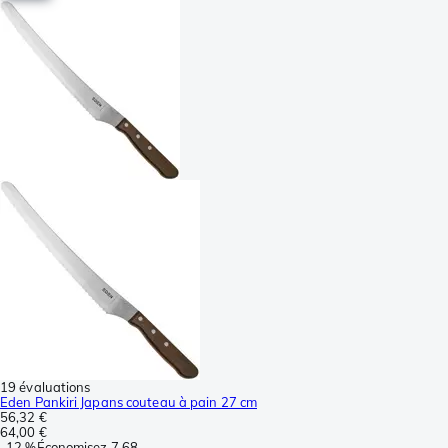
19 évaluations
Eden Pankiri Japans couteau à pain 27 cm
56,32 €
64,00 €
-
12 %
Économisez
7,68