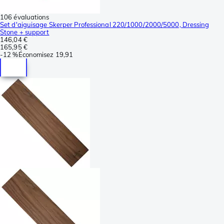
106 évaluations
Set d'aiguisage Skerper Professional 220/1000/2000/5000, Dressing
Stone + support
146,04 €
165,95 €
-
12 %
Économisez
19,91