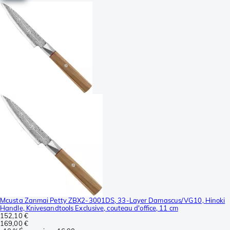
Mcusta Zanmai Petty ZBX2-3001DS, 33-Layer Damascus/VG10, Hinoki
Handle, Knivesandtools Exclusive, couteau d'office, 11 cm
152,10 €
169,00 €