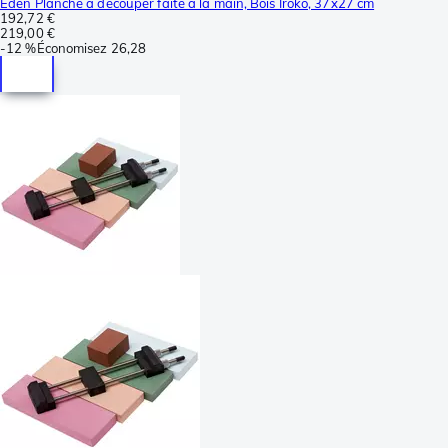
Eden Planche à découper faite à la main, Bois Iroko, 37x27 cm
192,72 €
219,00 €
-
12 %
Économisez
26,28