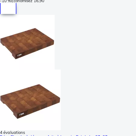
-
10 %
Économisez
16,90
4 évaluations