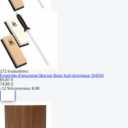
172 évaluations
Ensemble d'aiguisage Skerper Basic fusil céramique, SH004
65,87 €
74,85 €
-
12 %
Économisez
8,98