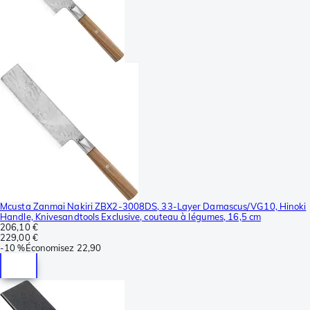
Mcusta Zanmai Nakiri ZBX2-3008DS, 33-Layer Damascus/VG10, Hinoki
Handle, Knivesandtools Exclusive, couteau à légumes, 16,5 cm
206,10 €
229,00 €
-
10 %
Économisez
22,90