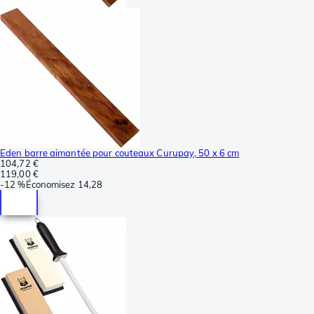
Eden barre aimantée pour couteaux Curupay, 50 x 6 cm
104,72 €
119,00 €
-
12 %
Économisez
14,28