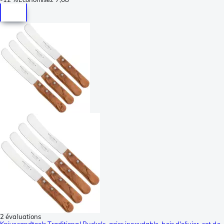
2 évaluations
Knivesandtools Traditional Buckels, acier inoxydable, bois d'olivier, set de