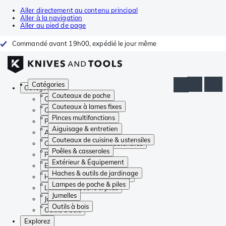
Aller directement au contenu principal
Aller à la navigation
Aller au pied de page
Commandé avant 19h00, expédié le jour même
Catégories
Catégories
Couteaux de poche
Couteaux de poche
Couteaux à lames fixes
Couteaux à lames fixes
Pinces multifonctions
Pinces multifonctions
Aiguisage & entretien
Aiguisage & entretien
Couteaux de cuisine & ustensiles
Couteaux de cuisine & ustensiles
Poêles & casseroles
Poêles & casseroles
Extérieur & Équipement
Extérieur & Équipement
Haches & outils de jardinage
Haches & outils de jardinage
Lampes de poche & piles
Lampes de poche & piles
Jumelles
Jumelles
Outils à bois
Outils à bois
Explorez