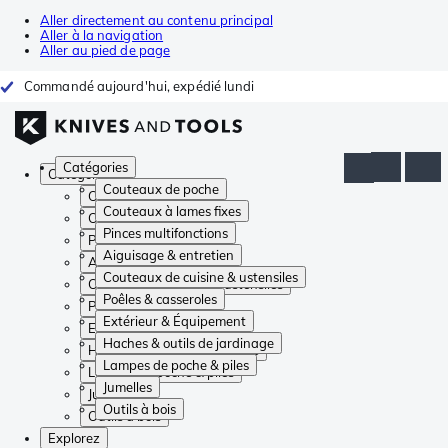
Aller directement au contenu principal
Aller à la navigation
Aller au pied de page
Commandé aujourd'hui, expédié lundi
Catégories
Catégories
Couteaux de poche
Couteaux de poche
Couteaux à lames fixes
Couteaux à lames fixes
Pinces multifonctions
Pinces multifonctions
Aiguisage & entretien
Aiguisage & entretien
Couteaux de cuisine & ustensiles
Couteaux de cuisine & ustensiles
Poêles & casseroles
Poêles & casseroles
Extérieur & Équipement
Extérieur & Équipement
Haches & outils de jardinage
Haches & outils de jardinage
Lampes de poche & piles
Lampes de poche & piles
Jumelles
Jumelles
Outils à bois
Outils à bois
Explorez