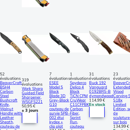
52
7
1
31
23
évaluations
évaluations
évaluation
évaluations
évaluati
319
BeaverCraft
ESEE
Spyderco
Buck 192
BeaverCr
évaluations
BSH4
Model 5
Delica 4
Vanguard
Extende
Work Sharp
Carbon
Black
Black
0192BRS-B
Wood
Guided Field
Steel
Blade 3D
TiCN CPM
dymondwood
Carving 
Sharpener,
Bushcraft
Grey-Black
CruWear
114,99 €
S18x
WSGFS221
Knife,
G10
C11CFPBK
En stock
Limited
50,95 €
Walnut
couteau de
Carbon
Edition, s
± 3 jours
Handle with
survie 5PB-
Fiber,
de
Leather
002 étui
Sprint
sculpture
Sheath,
kydex +
Run,
sur bois
couteau de
clip plat
couteau
134,99 €