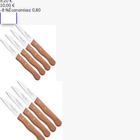
9,20 €
10,00 €
-
8 %
Économisez
0,80