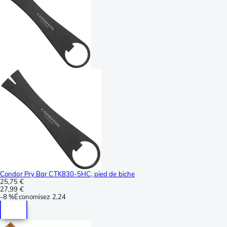
Condor Pry Bar CTK830-5HC, pied de biche
25,75 €
27,99 €
-
8 %
Économisez
2,24