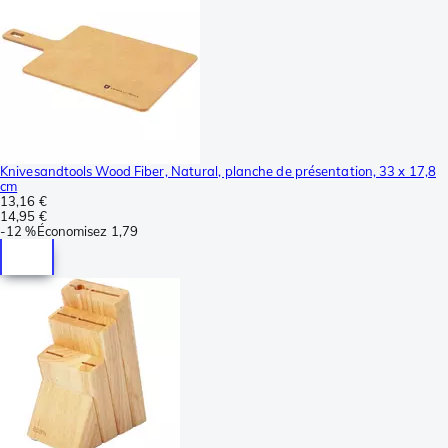
Knivesandtools Wood Fiber, Natural, planche de présentation, 33 x 17,8
cm
13,16 €
14,95 €
-
12 %
Économisez
1,79