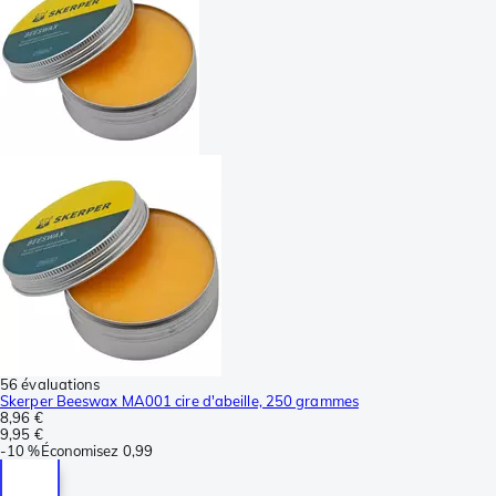
56 évaluations
Skerper Beeswax MA001 cire d'abeille, 250 grammes
8,96 €
9,95 €
-
10 %
Économisez
0,99