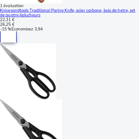
1 évaluation
Knivesandtools Traditional Paring Knife, acier carbone, bois de hetre, set
de quatre éplucheurs
22,31 €
26,25 €
-
15 %
Économisez
3,94