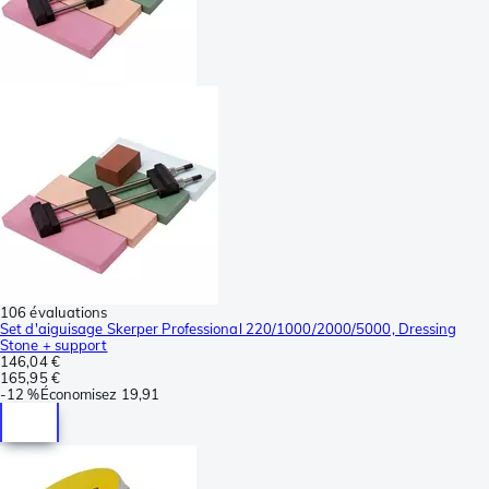
106 évaluations
Set d'aiguisage Skerper Professional 220/1000/2000/5000, Dressing
Stone + support
146,04 €
165,95 €
-
12 %
Économisez
19,91