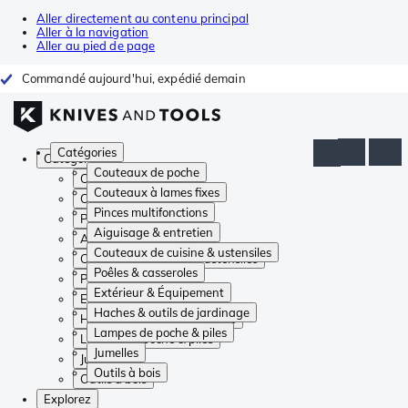
Aller directement au contenu principal
Aller à la navigation
Aller au pied de page
Commandé aujourd'hui, expédié demain
Catégories
Catégories
Couteaux de poche
Couteaux de poche
Couteaux à lames fixes
Couteaux à lames fixes
Pinces multifonctions
Pinces multifonctions
Aiguisage & entretien
Aiguisage & entretien
Couteaux de cuisine & ustensiles
Couteaux de cuisine & ustensiles
Poêles & casseroles
Poêles & casseroles
Extérieur & Équipement
Extérieur & Équipement
Haches & outils de jardinage
Haches & outils de jardinage
Lampes de poche & piles
Lampes de poche & piles
Jumelles
Jumelles
Outils à bois
Outils à bois
Explorez