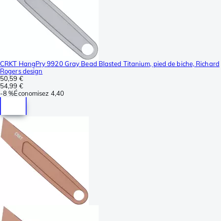
CRKT HangPry 9920 Gray Bead Blasted Titanium, pied de biche, Richard
Rogers design
50,59 €
54,99 €
-
8 %
Économisez
4,40