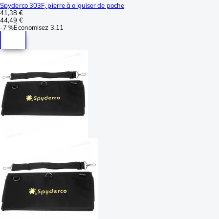
Spyderco 303F, pierre à aiguiser de poche
41,38 €
44,49 €
-
7 %
Économisez
3,11