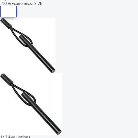
-
10 %
Économisez
2,25
142 évaluations