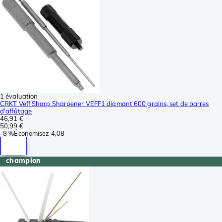
1 évaluation
CRKT Veff Sharp Sharpener VEFF1 diamant 600 grains, set de barres
d'affûtage
46,91 €
50,99 €
-
8 %
Économisez
4,08
champion