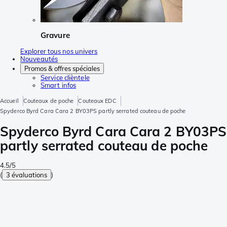
Gravure
Explorer tous nos univers
Nouveautés
Promos & offres spéciales
Service clièntele
Smart infos
Accueil
Couteaux de poche
Couteaux EDC
Spyderco Byrd Cara Cara 2 BY03PS partly serrated couteau de poche
Spyderco Byrd Cara Cara 2 BY03PS
partly serrated couteau de poche
4.5/5
(
3 évaluations
)