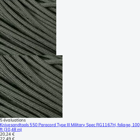
5 évaluations
Knivesandtools 550 Paracord Type III Military Spec RG1167H, foliage, 100
ft (30,48 m)
20,24 €
22,49 €