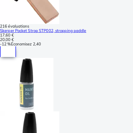
216 évaluations
Skerper Pocket Strop STP002, stropping paddle
17,60 €
20,00 €
-
12 %
Économisez
2,40