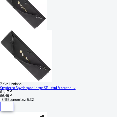
7 évaluations
Spyderco Spyderpac Large SP1 étui à couteaux
61,17 €
66,49 €
-
8 %
Économisez
5,32