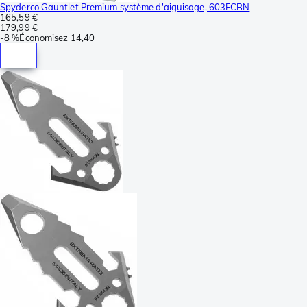
Spyderco Gauntlet Premium système d'aiguisage, 603FCBN
165,59 €
179,99 €
-
8 %
Économisez
14,40