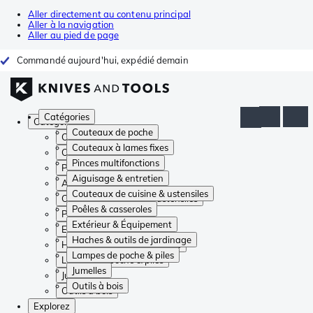
Aller directement au contenu principal
Aller à la navigation
Aller au pied de page
Commandé aujourd'hui, expédié demain
Catégories
Catégories
Couteaux de poche
Couteaux de poche
Couteaux à lames fixes
Couteaux à lames fixes
Pinces multifonctions
Pinces multifonctions
Aiguisage & entretien
Aiguisage & entretien
Couteaux de cuisine & ustensiles
Couteaux de cuisine & ustensiles
Poêles & casseroles
Poêles & casseroles
Extérieur & Équipement
Extérieur & Équipement
Haches & outils de jardinage
Haches & outils de jardinage
Lampes de poche & piles
Lampes de poche & piles
Jumelles
Jumelles
Outils à bois
Outils à bois
Explorez