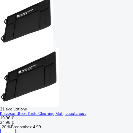
21 évaluations
Knivesandtools Knife Cleaning Mat,, caoutchouc
19,96 €
24,95 €
-
20 %
Économisez
4,99