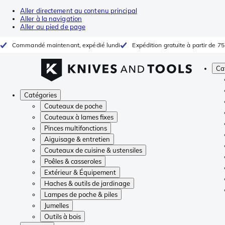
Aller directement au contenu principal
Aller à la navigation
Aller au pied de page
Commandé maintenant, expédié lundi
Expédition gratuite à partir de 75
Ca
Catégories
Couteaux de poche
Couteaux à lames fixes
Pinces multifonctions
Aiguisage & entretien
Couteaux de cuisine & ustensiles
Poêles & casseroles
Extérieur & Équipement
Haches & outils de jardinage
Lampes de poche & piles
Jumelles
Outils à bois