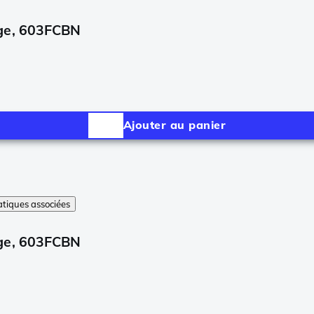
age, 603FCBN
Ajouter au panier
tiques associées
age, 603FCBN