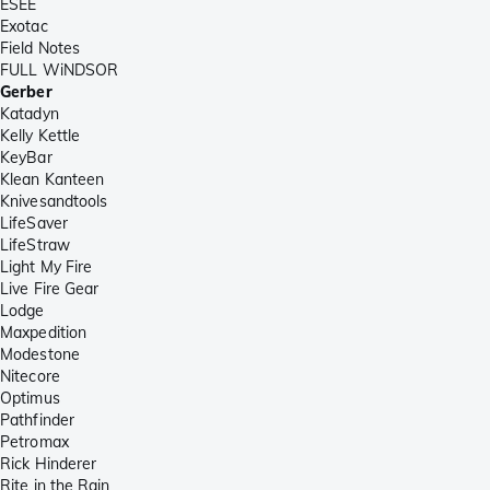
ESEE
Exotac
Field Notes
FULL WiNDSOR
Gerber
Katadyn
Kelly Kettle
KeyBar
Klean Kanteen
Knivesandtools
LifeSaver
LifeStraw
Light My Fire
Live Fire Gear
Lodge
Maxpedition
Modestone
Nitecore
Optimus
Pathfinder
Petromax
Rick Hinderer
Rite in the Rain