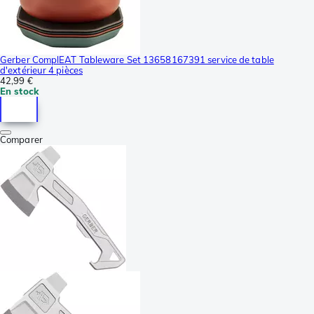
Gerber ComplEAT Tableware Set 13658167391 service de table
d'extérieur 4 pièces
42,99 €
En stock
Comparer