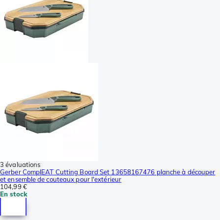
3 évaluations
Gerber ComplEAT Cutting Board Set 13658167476 planche à découper
et ensemble de couteaux pour l'extérieur
104,99 €
En stock