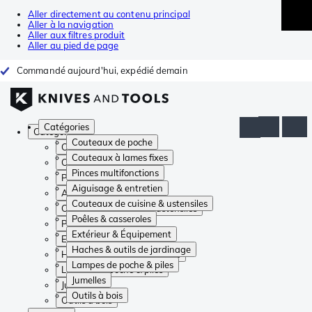
Aller directement au contenu principal
Aller à la navigation
Aller aux filtres produit
Aller au pied de page
Commandé aujourd'hui, expédié demain
Catégories
Catégories
Couteaux de poche
Couteaux de poche
Couteaux à lames fixes
Couteaux à lames fixes
Pinces multifonctions
Pinces multifonctions
Aiguisage & entretien
Aiguisage & entretien
Couteaux de cuisine & ustensiles
Couteaux de cuisine & ustensiles
Poêles & casseroles
Poêles & casseroles
Extérieur & Équipement
Extérieur & Équipement
Haches & outils de jardinage
Haches & outils de jardinage
Lampes de poche & piles
Lampes de poche & piles
Jumelles
Jumelles
Outils à bois
Outils à bois