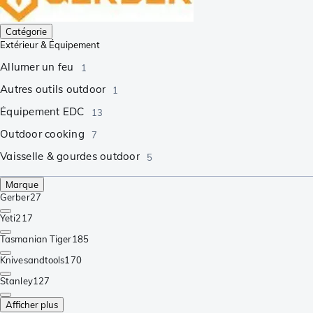
Catégorie
Extérieur & Équipement
Allumer un feu
1
Autres outils outdoor
1
Équipement EDC
13
Outdoor cooking
7
Vaisselle & gourdes outdoor
5
Marque
Gerber
27
Yeti
217
Tasmanian Tiger
185
Knivesandtools
170
Stanley
127
Afficher plus