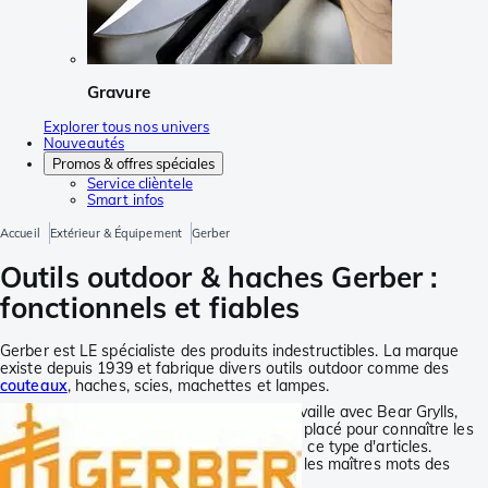
Gravure
Explorer tous nos univers
Nouveautés
Promos & offres spéciales
Service clièntele
Smart infos
Accueil
Extérieur & Équipement
Gerber
Outils outdoor & haches Gerber :
fonctionnels et fiables
Gerber est LE spécialiste des produits indestructibles. La marque
existe depuis 1939 et fabrique divers outils outdoor comme des
couteaux
, haches, scies, machettes et lampes.
Depuis plusieurs années, cette marque travaille avec Bear Grylls,
expert en survie. Chez Gerber on est donc placé pour connaître les
exigences attendues par les utilisateurs de ce type d'articles.
Robustesse, fonctionnalité et fiabilité dont les maîtres mots des
articles Gerber.