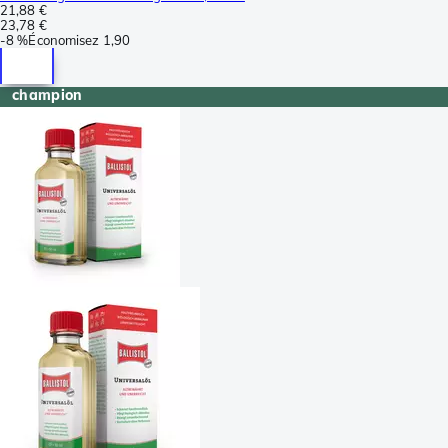
21,88 €
23,78 €
-
8 %
Économisez
1,90
champion