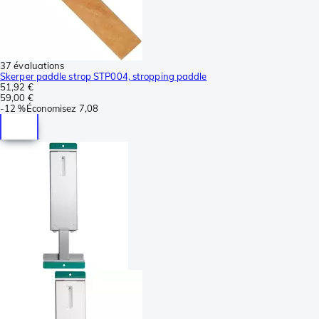
37 évaluations
Skerper paddle strop STP004, stropping paddle
51,92 €
59,00 €
-
12 %
Économisez
7,08