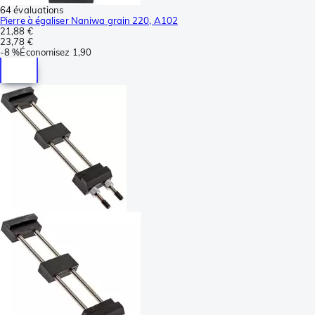
64 évaluations
Pierre à égaliser Naniwa grain 220, A102
21,88 €
23,78 €
-
8 %
Économisez
1,90