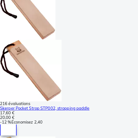
216 évaluations
Skerper Pocket Strop STP002, stropping paddle
17,60 €
20,00 €
-
12 %
Économisez
2,40