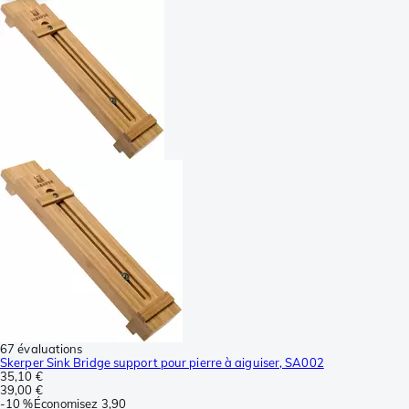
67 évaluations
Skerper Sink Bridge support pour pierre à aiguiser, SA002
35,10 €
39,00 €
-
10 %
Économisez
3,90