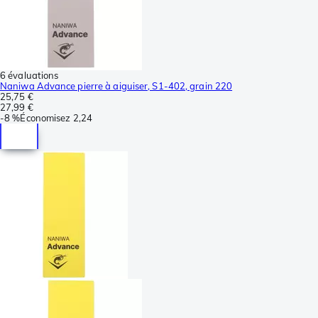
6 évaluations
Naniwa Advance pierre à aiguiser, S1-402, grain 220
25,75 €
27,99 €
-
8 %
Économisez
2,24