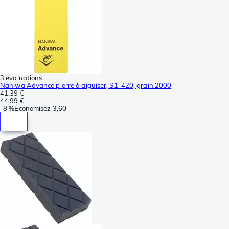
3 évaluations
Naniwa Advance pierre à aiguiser, S1-420, grain 2000
41,39 €
44,99 €
-
8 %
Économisez
3,60