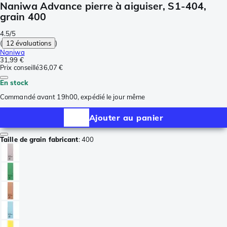
Naniwa Advance pierre à aiguiser, S1-404,
grain 400
4.5/5
(
12 évaluations
)
Naniwa
31,99 €
Prix conseillé
36,07 €
En stock
Commandé avant 19h00, expédié le jour même
Ajouter au panier
Taille de grain fabricant
:
400