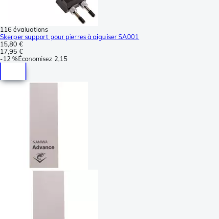
116 évaluations
Skerper support pour pierres à aiguiser SA001
15,80 €
17,95 €
-
12 %
Économisez
2,15