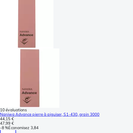
10 évaluations
Naniwa Advance pierre à aiguiser, S1-430, grain 3000
44,15 €
47,99 €
-
8 %
Économisez
3,84