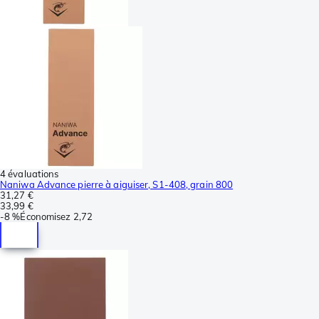
4 évaluations
Naniwa Advance pierre à aiguiser, S1-408, grain 800
31,27 €
33,99 €
-
8 %
Économisez
2,72