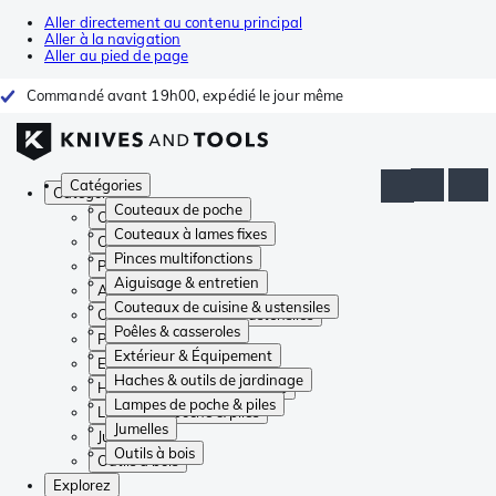
Aller directement au contenu principal
Aller à la navigation
Aller au pied de page
Commandé avant 19h00, expédié le jour même
Catégories
Catégories
Couteaux de poche
Couteaux de poche
Couteaux à lames fixes
Couteaux à lames fixes
Pinces multifonctions
Pinces multifonctions
Aiguisage & entretien
Aiguisage & entretien
Couteaux de cuisine & ustensiles
Couteaux de cuisine & ustensiles
Poêles & casseroles
Poêles & casseroles
Extérieur & Équipement
Extérieur & Équipement
Haches & outils de jardinage
Haches & outils de jardinage
Lampes de poche & piles
Lampes de poche & piles
Jumelles
Jumelles
Outils à bois
Outils à bois
Explorez