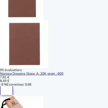
95 évaluations
Naniwa Dressing Stone, A-206, grain : 600
7,81 €
8,49 €
-
8 %
Économisez
0,68