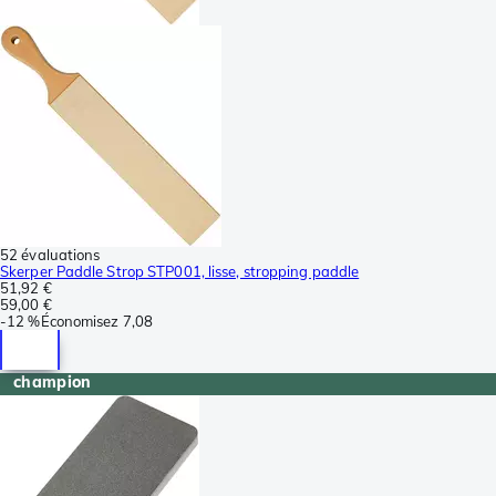
52 évaluations
Skerper Paddle Strop STP001, lisse, stropping paddle
51,92 €
59,00 €
-
12 %
Économisez
7,08
champion