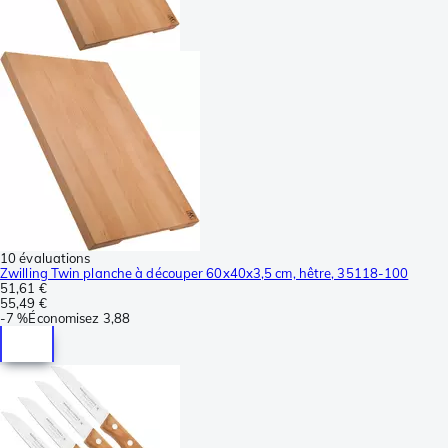
10 évaluations
Zwilling Twin planche à découper 60x40x3,5 cm, hêtre, 35118-100
51,61 €
55,49 €
-
7 %
Économisez
3,88