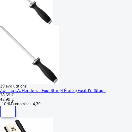
19 évaluations
Zwilling J.A. Henckels - Four Star (4 Étoiles) Fusil d'affûtage
38,69 €
42,99 €
-
10 %
Économisez
4,30