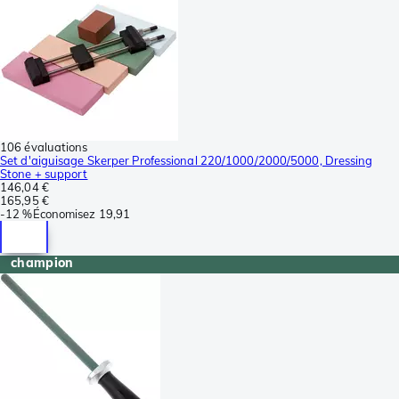
106 évaluations
Set d'aiguisage Skerper Professional 220/1000/2000/5000, Dressing
Stone + support
146,04 €
165,95 €
-
12 %
Économisez
19,91
champion