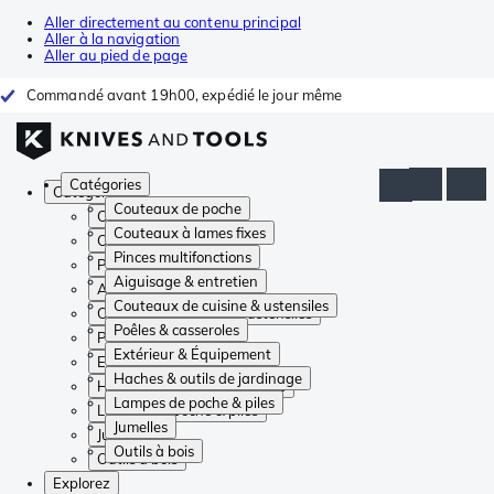
Aller directement au contenu principal
Aller à la navigation
Aller au pied de page
Commandé avant 19h00, expédié le jour même
Catégories
Catégories
Couteaux de poche
Couteaux de poche
Couteaux à lames fixes
Couteaux à lames fixes
Pinces multifonctions
Pinces multifonctions
Aiguisage & entretien
Aiguisage & entretien
Couteaux de cuisine & ustensiles
Couteaux de cuisine & ustensiles
Poêles & casseroles
Poêles & casseroles
Extérieur & Équipement
Extérieur & Équipement
Haches & outils de jardinage
Haches & outils de jardinage
Lampes de poche & piles
Lampes de poche & piles
Jumelles
Jumelles
Outils à bois
Outils à bois
Explorez