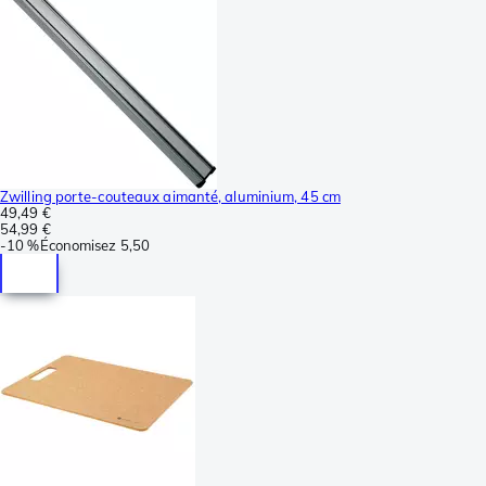
Zwilling porte-couteaux aimanté, aluminium, 45 cm
49,49 €
54,99 €
-
10 %
Économisez
5,50