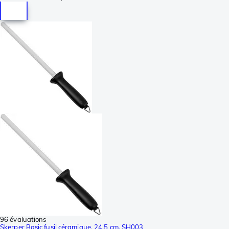
96 évaluations
Skerper Basic fusil céramique, 24.5 cm, SH003