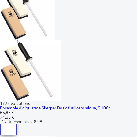
172 évaluations
Ensemble d'aiguisage Skerper Basic fusil céramique, SH004
65,87 €
74,85 €
-
12 %
Économisez
8,98