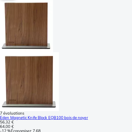
7 évaluations
Eden Magnetic Knife Block EQB100 bois de noyer
56,32 €
64,00 €
-
12 %
Économisez
7,68