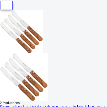
2 évaluations
Knivesandtools Traditional Buckels, acier inoxydable, bois d'olivier, set de