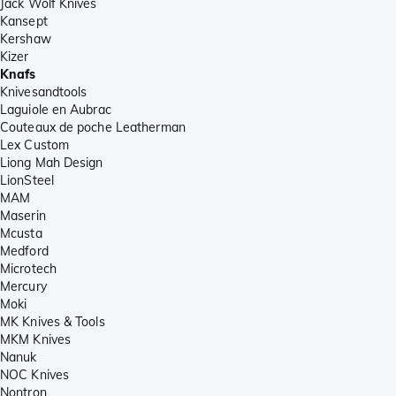
Jack Wolf Knives
Kansept
Kershaw
Kizer
Knafs
Knivesandtools
Laguiole en Aubrac
Couteaux de poche Leatherman
Lex Custom
Liong Mah Design
LionSteel
MAM
Maserin
Mcusta
Medford
Microtech
Mercury
Moki
MK Knives & Tools
MKM Knives
Nanuk
NOC Knives
Nontron