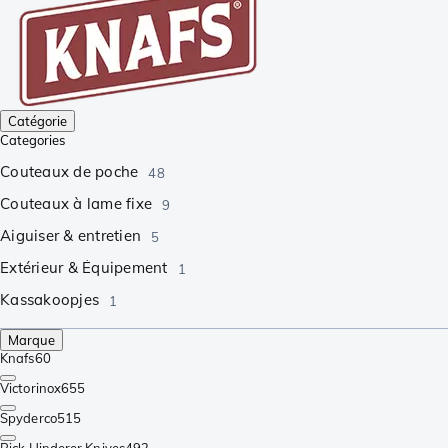
Catégorie
Categories
Couteaux de poche
48
Couteaux à lame fixe
9
Aiguiser & entretien
5
Extérieur & Équipement
1
Kassakoopjes
1
Marque
Knafs
60
Victorinox
655
Spyderco
515