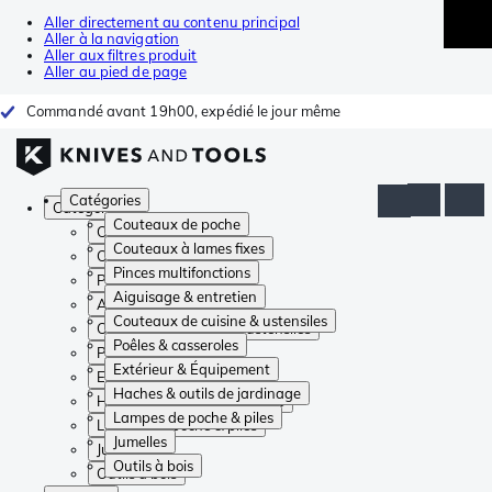
Aller directement au contenu principal
Aller à la navigation
Aller aux filtres produit
Aller au pied de page
Commandé avant 19h00, expédié le jour même
Catégories
Catégories
Couteaux de poche
Couteaux de poche
Couteaux à lames fixes
Couteaux à lames fixes
Pinces multifonctions
Pinces multifonctions
Aiguisage & entretien
Aiguisage & entretien
Couteaux de cuisine & ustensiles
Couteaux de cuisine & ustensiles
Poêles & casseroles
Poêles & casseroles
Extérieur & Équipement
Extérieur & Équipement
Haches & outils de jardinage
Haches & outils de jardinage
Lampes de poche & piles
Lampes de poche & piles
Jumelles
Jumelles
Outils à bois
Outils à bois