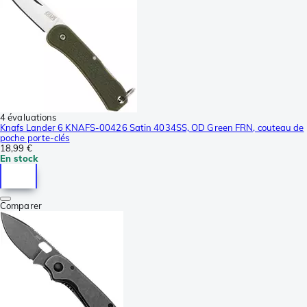
4 évaluations
Knafs Lander 6 KNAFS-00426 Satin 4034SS, OD Green FRN, couteau de
poche porte-clés
18,99 €
En stock
Comparer