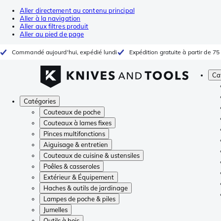
Aller directement au contenu principal
Aller à la navigation
Aller aux filtres produit
Aller au pied de page
Commandé aujourd'hui, expédié lundi
Expédition gratuite à partir de 75
Ca
Catégories
Couteaux de poche
Couteaux à lames fixes
Pinces multifonctions
Aiguisage & entretien
Couteaux de cuisine & ustensiles
Poêles & casseroles
Extérieur & Équipement
Haches & outils de jardinage
Lampes de poche & piles
Jumelles
Outils à bois