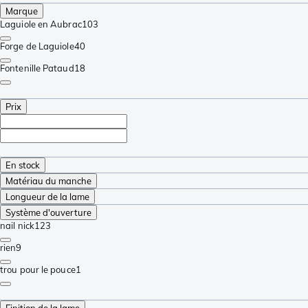
Marque
Laguiole en Aubrac
103
Forge de Laguiole
40
Fontenille Pataud
18
Prix
En stock
Matériau du manche
Longueur de la lame
Système d'ouverture
nail nick
123
rien
9
trou pour le pouce
1