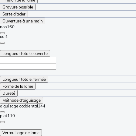
Finition de la lame
Gravure possible
Sorte d'acier
Ouverture à une main
non
160
oui
1
Longueur totale, ouverte
Longueur totale, fermée
Forme de la lame
Dureté
Méthode d'aiguisage
aiguisage occidental
144
plat
110
Verrouillage de lame