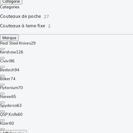
Catégorie
Categories
Couteaux de poche
27
Couteaux à lame fixe
2
Marque
Real Steel Knives
29
Kershaw
126
Civivi
96
Bestech
94
Böker
74
Flytanium
70
Narex
65
Spyderco
63
QSP Knife
60
Kizer
60