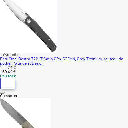
1 évaluation
Real Steel Destra 7221T Satin CPM S35VN, Grey Titanium, couteau de
poche, Poltergeist Design
154,24 €
169,49 €
En stock
Comparer