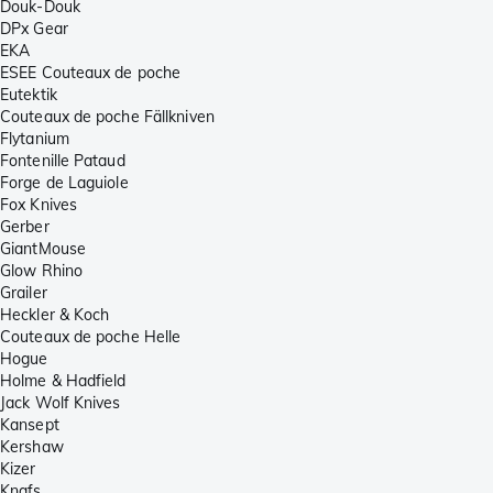
Douk-Douk
DPx Gear
EKA
ESEE Couteaux de poche
Eutektik
Couteaux de poche Fällkniven
Flytanium
Fontenille Pataud
Forge de Laguiole
Fox Knives
Gerber
GiantMouse
Glow Rhino
Grailer
Heckler & Koch
Couteaux de poche Helle
Hogue
Holme & Hadfield
Jack Wolf Knives
Kansept
Kershaw
Kizer
Knafs