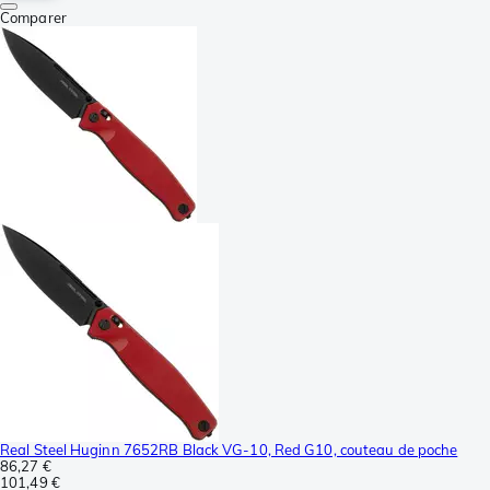
Comparer
Real Steel Huginn 7652RB Black VG-10, Red G10, couteau de poche
86,27 €
101,49 €