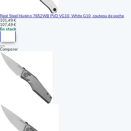
Real Steel Huginn 7652WB PVD VG10, White G10, couteau de poche
101,49 €
107,49 €
En stock
Comparer