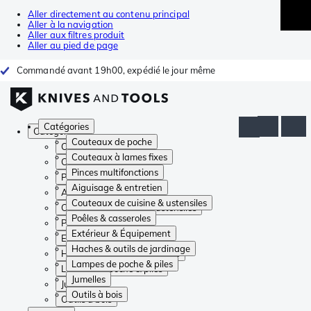
Aller directement au contenu principal
Aller à la navigation
Aller aux filtres produit
Aller au pied de page
Commandé avant 19h00, expédié le jour même
Catégories
Catégories
Couteaux de poche
Couteaux de poche
Couteaux à lames fixes
Couteaux à lames fixes
Pinces multifonctions
Pinces multifonctions
Aiguisage & entretien
Aiguisage & entretien
Couteaux de cuisine & ustensiles
Couteaux de cuisine & ustensiles
Poêles & casseroles
Poêles & casseroles
Extérieur & Équipement
Extérieur & Équipement
Haches & outils de jardinage
Haches & outils de jardinage
Lampes de poche & piles
Lampes de poche & piles
Jumelles
Jumelles
Outils à bois
Outils à bois