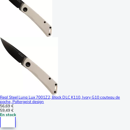
Real Steel Luna Lux 7001Z2, Black DLC K110, Ivory G10 couteau de
poche, Poltergeist design
56,69 €
59,49 €
En stock