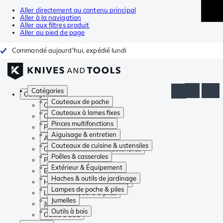
Aller directement au contenu principal
Aller à la navigation
Aller aux filtres produit
Aller au pied de page
Commandé aujourd'hui, expédié lundi
Catégories
Catégories
Couteaux de poche
Couteaux de poche
Couteaux à lames fixes
Couteaux à lames fixes
Pinces multifonctions
Pinces multifonctions
Aiguisage & entretien
Aiguisage & entretien
Couteaux de cuisine & ustensiles
Couteaux de cuisine & ustensiles
Poêles & casseroles
Poêles & casseroles
Extérieur & Équipement
Extérieur & Équipement
Haches & outils de jardinage
Haches & outils de jardinage
Lampes de poche & piles
Lampes de poche & piles
Jumelles
Jumelles
Outils à bois
Outils à bois