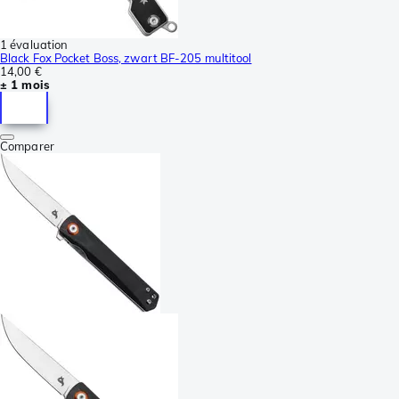
1 évaluation
Black Fox Pocket Boss, zwart BF-205 multitool
14,00 €
± 1 mois
Comparer