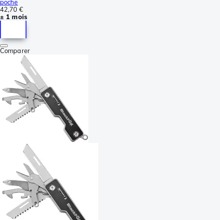
poche
42,70 €
± 1 mois
Comparer