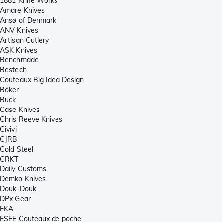
1881 Knife Works
Amare Knives
Ansø of Denmark
ANV Knives
Artisan Cutlery
ASK Knives
Benchmade
Bestech
Couteaux Big Idea Design
Böker
Buck
Case Knives
Chris Reeve Knives
Civivi
CJRB
Cold Steel
CRKT
Daily Customs
Demko Knives
Douk-Douk
DPx Gear
EKA
ESEE Couteaux de poche