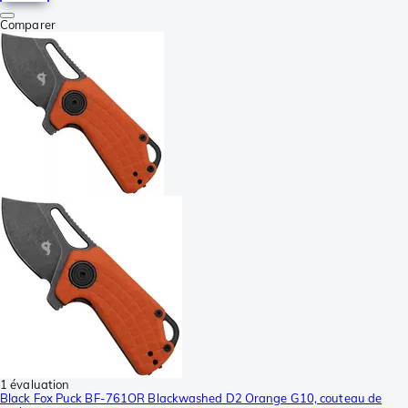
Comparer
1 évaluation
Black Fox Puck BF-761OR Blackwashed D2 Orange G10, couteau de