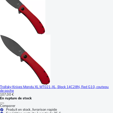
Trollsky Knives Mandu XL MT021-XL, Black 14C28N, Red G10, couteau
de poche
107,00 €
En rupture de stock
Comparer
Produit en stock, livrarison rapide