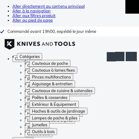
Aller directement au contenu principal
Aller à la navigation
Aller aux filtres produit
Aller au pied de page
Commandé avant 19h00, expédié le jour même
Catégories
Catégories
Couteaux de poche
Couteaux de poche
Couteaux à lames fixes
Couteaux à lames fixes
Pinces multifonctions
Pinces multifonctions
Aiguisage & entretien
Aiguisage & entretien
Couteaux de cuisine & ustensiles
Couteaux de cuisine & ustensiles
Poêles & casseroles
Poêles & casseroles
Extérieur & Équipement
Extérieur & Équipement
Haches & outils de jardinage
Haches & outils de jardinage
Lampes de poche & piles
Lampes de poche & piles
Jumelles
Jumelles
Outils à bois
Outils à bois