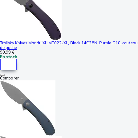
Trollsky Knives Mandu XL MT022-XL, Black 14C28N, Purple G10, couteau
de poche
90,99 €
En stock
Comparer