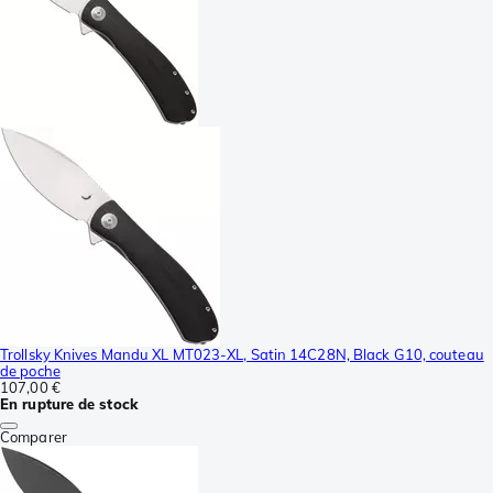
Trollsky Knives Mandu XL MT023-XL, Satin 14C28N, Black G10, couteau
de poche
107,00 €
En rupture de stock
Comparer