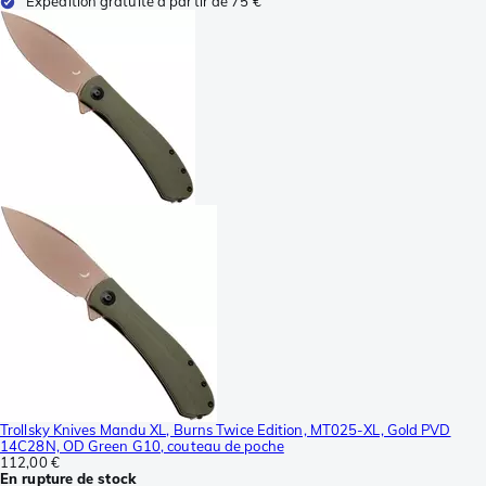
Expédition gratuite à partir de 75 €
Trollsky Knives Mandu XL, Burns Twice Edition, MT025-XL, Gold PVD
14C28N, OD Green G10, couteau de poche
112,00 €
En rupture de stock