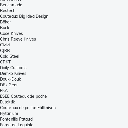
Benchmade
Bestech
Couteaux Big Idea Design
Böker
Buck
Case Knives
Chris Reeve Knives
Civivi
CJRB
Cold Steel
CRKT
Daily Customs
Demko Knives
Douk-Douk
DPx Gear
EKA
ESEE Couteaux de poche
Eutektik
Couteaux de poche Fällkniven
Flytanium
Fontenille Pataud
Forge de Laguiole