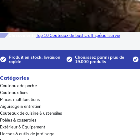
Classements
Top 10 Couteaux de bushcraft spécial survie
Produit en stock, livraison
Choisissez parmi plus de
rapide
19.000 produits
Catégories
Couteaux de poche
Couteaux fixes
Pinces multifonctions
Aiguisage & entretien
Couteaux de cuisine & ustensiles
Poêles & casseroles
Extérieur & Équipement
Haches & outils de jardinage