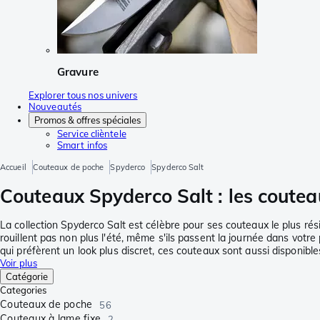
Gravure
Explorer tous nos univers
Nouveautés
Promos & offres spéciales
Service clièntele
Smart infos
Accueil
Couteaux de poche
Spyderco
Spyderco Salt
Couteaux Spyderco Salt : les couteau
La collection Spyderco Salt est célèbre pour ses couteaux le plus rési
rouillent pas non plus l'été, même s'ils passent la journée dans votr
qui préfèrent un look plus discret, ces couteaux sont aussi disponibl
Voir plus
Catégorie
Categories
Couteaux de poche
56
Couteaux à lame fixe
2