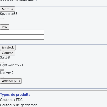
Marque
Spyderco
58
Prix
En stock
Gamme
Salt
58
Lightweight
221
Native
42
Afficher plus
Types de produits
Couteaux EDC
Couteaux de gentleman