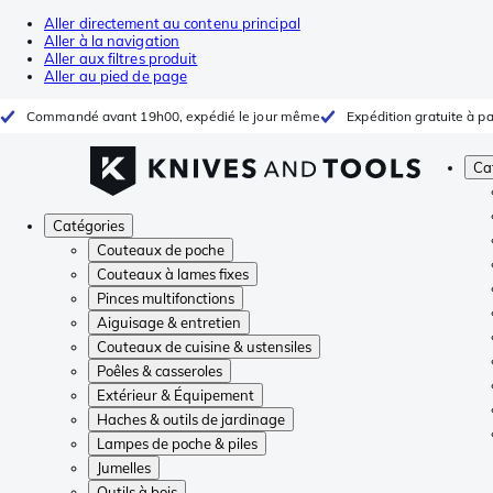
Aller directement au contenu principal
Aller à la navigation
Aller aux filtres produit
Aller au pied de page
Commandé avant 19h00, expédié le jour même
Expédition gratuite à pa
Ca
Catégories
Couteaux de poche
Couteaux à lames fixes
Pinces multifonctions
Aiguisage & entretien
Couteaux de cuisine & ustensiles
Poêles & casseroles
Extérieur & Équipement
Haches & outils de jardinage
Lampes de poche & piles
Jumelles
Outils à bois