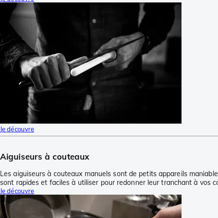
Je découvre
Aiguiseurs à couteaux
Les aiguiseurs à couteaux manuels sont de petits appareils maniable
sont rapides et faciles à utiliser pour redonner leur tranchant à vos
Je découvre