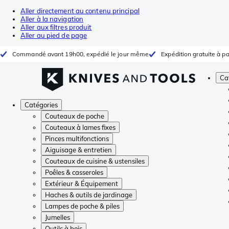
Aller directement au contenu principal
Aller à la navigation
Aller aux filtres produit
Aller au pied de page
Commandé avant 19h00, expédié le jour même
Expédition gratuite à pa
Ca
Catégories
Couteaux de poche
Couteaux à lames fixes
Pinces multifonctions
Aiguisage & entretien
Couteaux de cuisine & ustensiles
Poêles & casseroles
Extérieur & Équipement
Haches & outils de jardinage
Lampes de poche & piles
Jumelles
Outils à bois