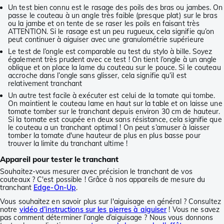
Un test bien connu est le rasage des poils des bras ou jambes. On
passe le couteau à un angle très faible (presque plat) sur le bras
ou la jambe et on tente de se raser les poils en faisant très
ATTENTION. Si le rasage est un peu rugueux, cela signifie qu’on
peut continuer à aiguiser avec une granulométrie supérieure
Le test de l’ongle est comparable au test du stylo à bille. Soyez
également très prudent avec ce test ! On tient l’ongle à un angle
oblique et on place la lame du couteau sur le pouce. Si le couteau
accroche dans l’ongle sans glisser, cela signifie qu’il est
relativement tranchant
Un autre test facile à exécuter est celui de la tomate qui tombe.
On maintient le couteau lame en haut sur la table et on laisse une
tomate tomber sur le tranchant depuis environ 30 cm de hauteur.
Si la tomate est coupée en deux sans résistance, cela signifie que
le couteau a un tranchant optimal ! On peut s’amuser à laisser
tomber la tomate d'une hauteur de plus en plus basse pour
trouver la limite du tranchant ultime !
Appareil pour tester le tranchant
Souhaitez-vous mesurer avec précision le tranchant de vos
couteaux ? C'est possible ! Grâce à nos appareils de mesure du
tranchant
Edge-On-Up
.
Vous souhaitez en savoir plus sur l'aiguisage en général ? Consultez
notre
vidéo d’instructions sur les pierres à aiguiser
! Vous ne savez
pas comment déterminer l’angle d’aiguisage ? Nous vous donnons