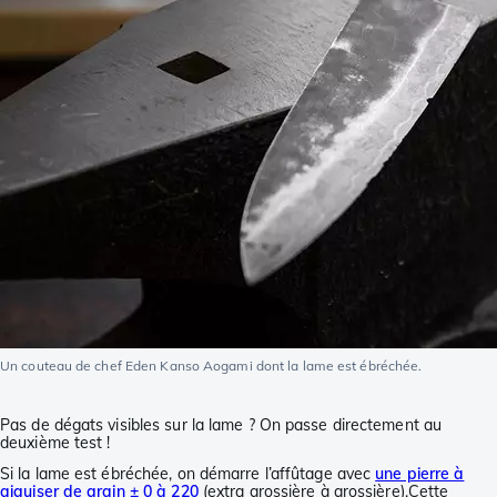
Un couteau de chef Eden Kanso Aogami dont la lame est ébréchée.
Pas de dégats visibles sur la lame ? On passe directement au
deuxième test !
Si la lame est ébréchée, on démarre l’affûtage avec
une pierre à
aiguiser de grain ± 0 à 220
(extra grossière à grossière).Cette