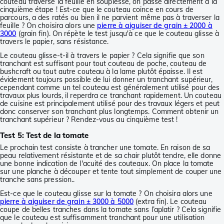
couteau traverse la feuille en souplesse, on passe directement à la
cinquième étape ! Est-ce que le couteau coince en cours de
parcours, a des ratés ou bien il ne parvient même pas à traverser la
feuille ? On choisira alors une
pierre à aiguiser de grain ± 2000 à
3000
(grain fin). On répète le test jusqu'à ce que le couteau glisse à
travers le papier, sans résistance.
Le couteau glisse-t-il à travers le papier ? Cela signifie que son
tranchant est suffisant pour tout couteau de poche, couteau de
bushcraft ou tout autre couteau à la lame plutôt épaisse. Il est
évidement toujours possible de lui donner un tranchant supérieur,
cependant comme un tel couteau est généralement utilisé pour des
travaux plus lourds, il reperdra ce tranchant rapidement. Un couteau
de cuisine est principalement utilisé pour des travaux légers et peut
donc conserver son tranchant plus longtemps. Comment obtenir un
tranchant supérieur ? Rendez-vous au cinquième test !
Test 5: Test de la tomate
Le prochain test consiste à trancher une tomate. En raison de sa
peau relativement résistante et de sa chair plutôt tendre, elle donne
une bonne indication de l'acuité des couteaux. On place la tomate
sur une planche à découper et tente tout simplement de couper une
tranche sans pression..
Est-ce que le couteau glisse sur la tomate ? On choisira alors une
pierre à aiguiser de grain ± 3000 à 5000
(extra fin). Le couteau
coupe de belles tranches dans la tomate sans l’aplatir ? Cela signifie
que le couteau est suffisamment tranchant pour une utilisation