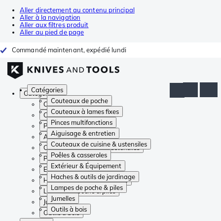
Aller directement au contenu principal
Aller à la navigation
Aller aux filtres produit
Aller au pied de page
Commandé maintenant, expédié lundi
Catégories
Catégories
Couteaux de poche
Couteaux de poche
Couteaux à lames fixes
Couteaux à lames fixes
Pinces multifonctions
Pinces multifonctions
Aiguisage & entretien
Aiguisage & entretien
Couteaux de cuisine & ustensiles
Couteaux de cuisine & ustensiles
Poêles & casseroles
Poêles & casseroles
Extérieur & Équipement
Extérieur & Équipement
Haches & outils de jardinage
Haches & outils de jardinage
Lampes de poche & piles
Lampes de poche & piles
Jumelles
Jumelles
Outils à bois
Outils à bois