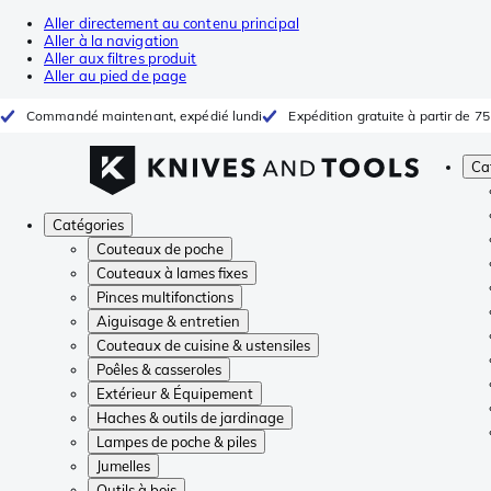
Aller directement au contenu principal
Aller à la navigation
Aller aux filtres produit
Aller au pied de page
Commandé maintenant, expédié lundi
Expédition gratuite à partir de 75
Ca
Catégories
Couteaux de poche
Couteaux à lames fixes
Pinces multifonctions
Aiguisage & entretien
Couteaux de cuisine & ustensiles
Poêles & casseroles
Extérieur & Équipement
Haches & outils de jardinage
Lampes de poche & piles
Jumelles
Outils à bois