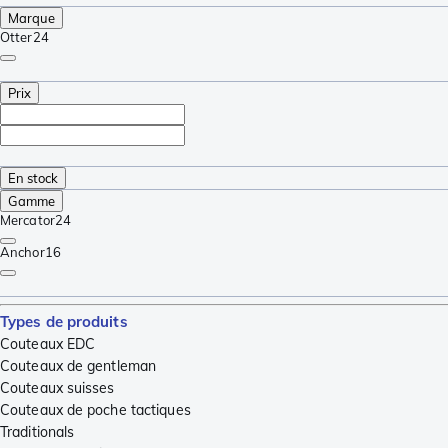
Marque
Otter
24
Prix
En stock
Gamme
Mercator
24
Anchor
16
Types de produits
Couteaux EDC
Couteaux de gentleman
Couteaux suisses
Couteaux de poche tactiques
Traditionals