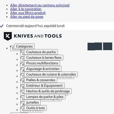
Aller directement au contenu principal
Aller à la navigation
Aller aux filtres produit
Aller au pied de page
Commandé aujourd'hui, expédié lundi
Catégories
Catégories
Couteaux de poche
Couteaux de poche
Couteaux à lames fixes
Couteaux à lames fixes
Pinces multifonctions
Pinces multifonctions
Aiguisage & entretien
Aiguisage & entretien
Couteaux de cuisine & ustensiles
Couteaux de cuisine & ustensiles
Poêles & casseroles
Poêles & casseroles
Extérieur & Équipement
Extérieur & Équipement
Haches & outils de jardinage
Haches & outils de jardinage
Lampes de poche & piles
Lampes de poche & piles
Jumelles
Jumelles
Outils à bois
Outils à bois