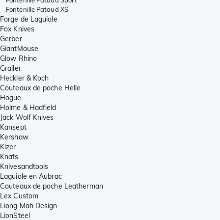
Fontenille Pataud Sport
Fontenille Pataud XS
Forge de Laguiole
Fox Knives
Gerber
GiantMouse
Glow Rhino
Grailer
Heckler & Koch
Couteaux de poche Helle
Hogue
Holme & Hadfield
Jack Wolf Knives
Kansept
Kershaw
Kizer
Knafs
Knivesandtools
Laguiole en Aubrac
Couteaux de poche Leatherman
Lex Custom
Liong Mah Design
LionSteel