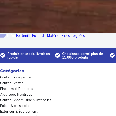
Infos
Fontenille Pataud - Matériaux des poignées
Produit en stock, livraison
Choisissez parmi plus de
rapide
19.000 produits
Catégories
Couteaux de poche
Couteaux fixes
Pinces multifonctions
Aiguisage & entretien
Couteaux de cuisine & ustensiles
Poêles & casseroles
Extérieur & Équipement