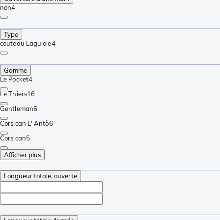
non
4
Type
couteau Laguiole
4
Gamme
Le Pocket
4
Le Thiers
16
Gentleman
6
Corsican L' Antò
6
Corsican
5
Afficher plus
Longueur totale, ouverte