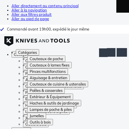
Aller directement au contenu principal
Aller à la navigation
Aller aux filtres produit
Aller au pied de page
Commandé avant 19h00, expédié le jour même
Catégories
Catégories
Couteaux de poche
Couteaux de poche
Couteaux à lames fixes
Couteaux à lames fixes
Pinces multifonctions
Pinces multifonctions
Aiguisage & entretien
Aiguisage & entretien
Couteaux de cuisine & ustensiles
Couteaux de cuisine & ustensiles
Poêles & casseroles
Poêles & casseroles
Extérieur & Équipement
Extérieur & Équipement
Haches & outils de jardinage
Haches & outils de jardinage
Lampes de poche & piles
Lampes de poche & piles
Jumelles
Jumelles
Outils à bois
Outils à bois