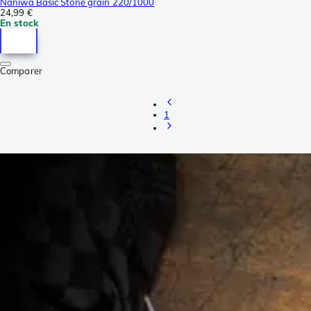
Naniwa Basic Stone grain 220/1000
24,99 €
En stock
Comparer
1