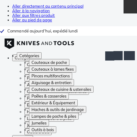
Aller directement au contenu principal
Aller à la navigation
Aller aux filtres produit
Aller au pied de page
Commandé aujourd'hui, expédié lundi
Catégories
Catégories
Couteaux de poche
Couteaux de poche
Couteaux à lames fixes
Couteaux à lames fixes
Pinces multifonctions
Pinces multifonctions
Aiguisage & entretien
Aiguisage & entretien
Couteaux de cuisine & ustensiles
Couteaux de cuisine & ustensiles
Poêles & casseroles
Poêles & casseroles
Extérieur & Équipement
Extérieur & Équipement
Haches & outils de jardinage
Haches & outils de jardinage
Lampes de poche & piles
Lampes de poche & piles
Jumelles
Jumelles
Outils à bois
Outils à bois