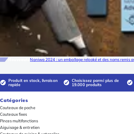
Nouveauté
Naniwa 2024 : un emballage relooké et des noms remis a
Produit en stock, livraison
Choisissez parmi plus de
rapide
19.000 produits
Catégories
Couteaux de poche
Couteaux fixes
Pinces multifonctions
Aiguisage & entretien