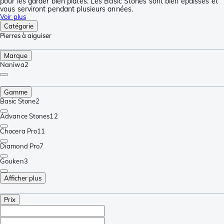
pour les garder bien plates. Les Basic Stones sont bien épaisses et
vous serviront pendant plusieurs années.
Voir plus
Catégorie
Pierres à aiguiser
Marque
Naniwa
2
Gamme
Basic Stone
2
Advance Stones
12
Chocera Pro
11
Diamond Pro
7
Gouken
3
Afficher plus
Prix