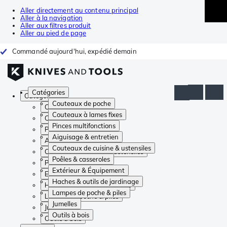
Aller directement au contenu principal
Aller à la navigation
Aller aux filtres produit
Aller au pied de page
Commandé aujourd'hui, expédié demain
Catégories
Catégories
Couteaux de poche
Couteaux de poche
Couteaux à lames fixes
Couteaux à lames fixes
Pinces multifonctions
Pinces multifonctions
Aiguisage & entretien
Aiguisage & entretien
Couteaux de cuisine & ustensiles
Couteaux de cuisine & ustensiles
Poêles & casseroles
Poêles & casseroles
Extérieur & Équipement
Extérieur & Équipement
Haches & outils de jardinage
Haches & outils de jardinage
Lampes de poche & piles
Lampes de poche & piles
Jumelles
Jumelles
Outils à bois
Outils à bois