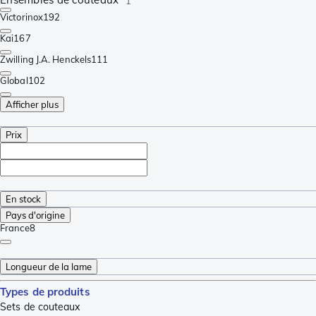
1
Victorinox
192
Kai
167
Zwilling J.A. Henckels
111
Global
102
Afficher plus
Prix
En stock
Pays d'origine
France
8
Longueur de la lame
Types de produits
Sets de couteaux