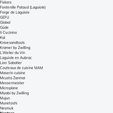
Fiskars
Fontenille Pataud (Laguiole)
Forge de Laguiole
GEFU
Global
Güde
Il Cucinino
Kai
Knivesandtools
Kramer by Zwilling
L'Atelier du Vin
Laguiole en Aubrac
Lion Sabatier
Couteaux de cuisine MAM
Maserin cuisine
Mcusta Zanmai
Messermeister
Microplane
Miyabi by Zwilling
Mujun
Munetoshi
Nesmuk