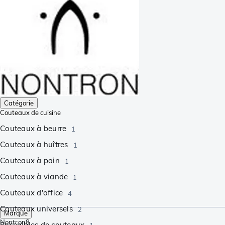
Catégorie
Couteaux de cuisine
Couteaux à beurre
1
Couteaux à huîtres
1
Couteaux à pain
1
Couteaux à viande
1
Couteaux d'office
4
Couteaux universels
2
Marque
Nontron
8
Ensembles de couteaux