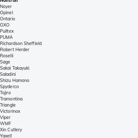
Nontron
Noyer
Opinel
Ontario
OXO
Pulltex
PUMA
Richardson Sheffield
Robert Herder
Roselli
Sage
Sakai Takayuki
Saladini
Shizu Hamono
Spyderco
Tojiro
Tramontina
Triangle
Victorinox
Viper
WMF
Xin Cutlery
Yaxell