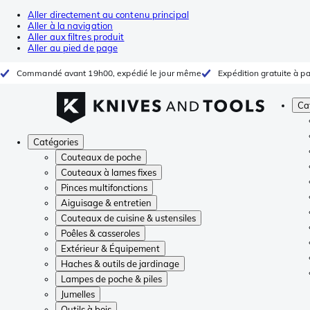
Aller directement au contenu principal
Aller à la navigation
Aller aux filtres produit
Aller au pied de page
Commandé avant 19h00, expédié le jour même
Expédition gratuite à pa
Ca
Catégories
Couteaux de poche
Couteaux à lames fixes
Pinces multifonctions
Aiguisage & entretien
Couteaux de cuisine & ustensiles
Poêles & casseroles
Extérieur & Équipement
Haches & outils de jardinage
Lampes de poche & piles
Jumelles
Outils à bois