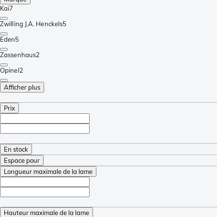
Kai
7
Zwilling J.A. Henckels
5
Eden
5
Zassenhaus
2
Opinel
2
Afficher plus
Prix
En stock
Espace pour
Longueur maximale de la lame
Hauteur maximale de la lame