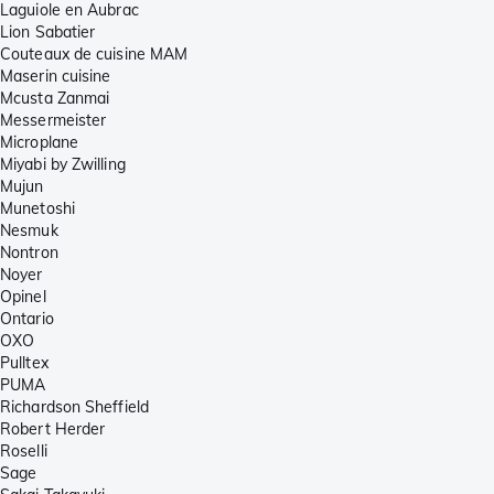
Laguiole en Aubrac
Lion Sabatier
Couteaux de cuisine MAM
Maserin cuisine
Mcusta Zanmai
Messermeister
Microplane
Miyabi by Zwilling
Mujun
Munetoshi
Nesmuk
Nontron
Noyer
Opinel
Ontario
OXO
Pulltex
PUMA
Richardson Sheffield
Robert Herder
Roselli
Sage