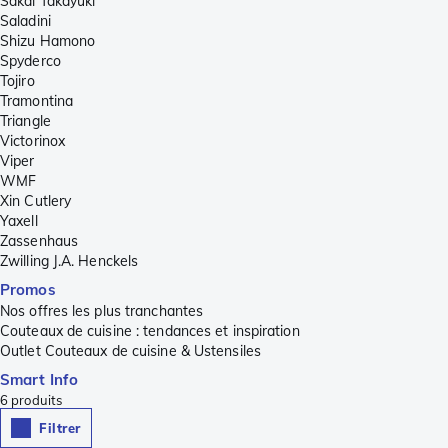
Sakai Takayuki
Saladini
Shizu Hamono
Spyderco
Tojiro
Tramontina
Triangle
Victorinox
Viper
WMF
Xin Cutlery
Yaxell
Zassenhaus
Zwilling J.A. Henckels
Promos
Nos offres les plus tranchantes
Couteaux de cuisine : tendances et inspiration
Outlet Couteaux de cuisine & Ustensiles
Smart Info
6
produits
Filtrer