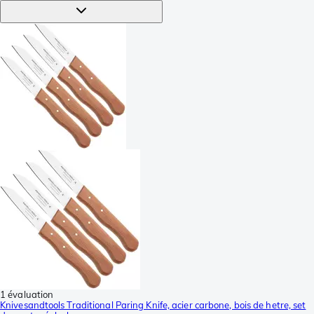
1 évaluation
Knivesandtools Traditional Paring Knife, acier carbone, bois de hetre, set