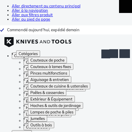
Aller directement au contenu principal
Aller à la navigation
Aller aux filtres produit
Aller au pied de page
Commandé aujourd'hui, expédié demain
Catégories
Catégories
Couteaux de poche
Couteaux de poche
Couteaux à lames fixes
Couteaux à lames fixes
Pinces multifonctions
Pinces multifonctions
Aiguisage & entretien
Aiguisage & entretien
Couteaux de cuisine & ustensiles
Couteaux de cuisine & ustensiles
Poêles & casseroles
Poêles & casseroles
Extérieur & Équipement
Extérieur & Équipement
Haches & outils de jardinage
Haches & outils de jardinage
Lampes de poche & piles
Lampes de poche & piles
Jumelles
Jumelles
Outils à bois
Outils à bois