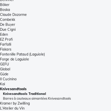
Böker
Boska
Claude Dozorme
Combekk
De Buyer
Due Cigni
Eden
EZ Profi
Farfalli
Fiskars
Fontenille Pataud (Laguiole)
Forge de Laguiole
GEFU
Global
Güde
Il Cucinino
Kai
Knivesandtools
Knivesandtools Traditional
Barres à couteaux aimantées Knivesandtools
Kramer by Zwilling
L'Atelier du Vin