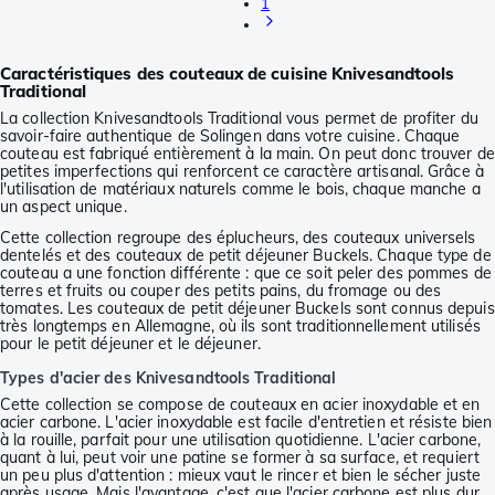
1
Caractéristiques des couteaux de cuisine Knivesandtools
Traditional
La collection Knivesandtools Traditional vous permet de profiter du
savoir-faire authentique de Solingen dans votre cuisine. Chaque
couteau est fabriqué entièrement à la main. On peut donc trouver de
petites imperfections qui renforcent ce caractère artisanal. Grâce à
l'utilisation de matériaux naturels comme le bois, chaque manche a
un aspect unique.
Cette collection regroupe des éplucheurs, des couteaux universels
dentelés et des couteaux de petit déjeuner Buckels. Chaque type de
couteau a une fonction différente : que ce soit peler des pommes de
terres et fruits ou couper des petits pains, du fromage ou des
tomates. Les couteaux de petit déjeuner Buckels sont connus depuis
très longtemps en Allemagne, où ils sont traditionnellement utilisés
pour le petit déjeuner et le déjeuner.
Types d'acier des Knivesandtools Traditional
Cette collection se compose de couteaux en acier inoxydable et en
acier carbone. L'acier inoxydable est facile d'entretien et résiste bien
à la rouille, parfait pour une utilisation quotidienne. L'acier carbone,
quant à lui, peut voir une patine se former à sa surface, et requiert
un peu plus d'attention : mieux vaut le rincer et bien le sécher juste
après usage. Mais l'avantage, c'est que l'acier carbone est plus dur