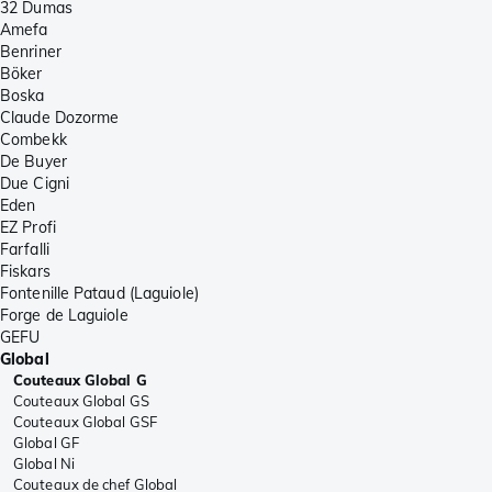
32 Dumas
Amefa
Benriner
Böker
Boska
Claude Dozorme
Combekk
De Buyer
Due Cigni
Eden
EZ Profi
Farfalli
Fiskars
Fontenille Pataud (Laguiole)
Forge de Laguiole
GEFU
Global
Couteaux Global G
Couteaux Global GS
Couteaux Global GSF
Global GF
Global Ni
Couteaux de chef Global