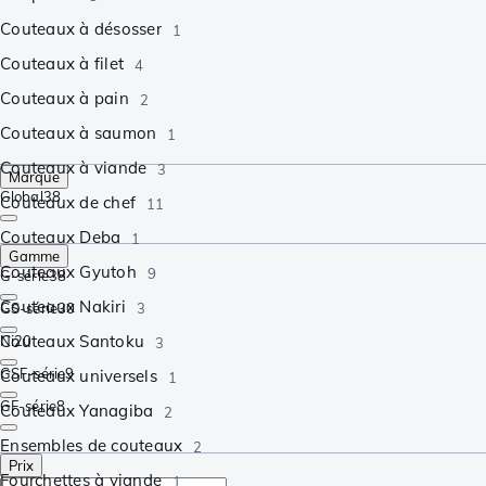
Couteaux à désosser
1
Couteaux à filet
4
Couteaux à pain
2
Couteaux à saumon
1
Couteaux à viande
3
Marque
Global
38
Couteaux de chef
11
Couteaux Deba
1
Gamme
Couteaux Gyutoh
9
G-série
38
Couteaux Nakiri
GS-série
30
3
Couteaux Santoku
Ni
20
3
GSF-série
9
Couteaux universels
1
GF-série
8
Couteaux Yanagiba
2
Ensembles de couteaux
2
Prix
Fourchettes à viande
1