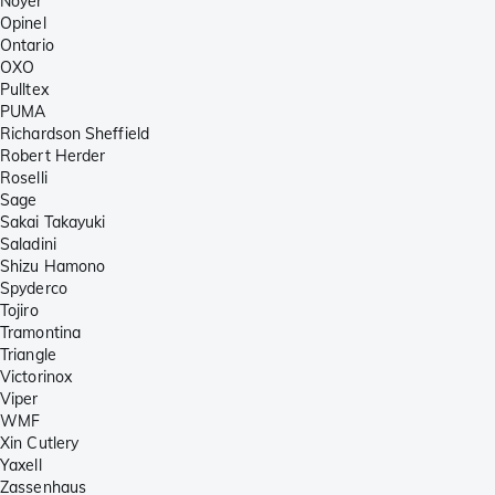
Noyer
Opinel
Ontario
OXO
Pulltex
PUMA
Richardson Sheffield
Robert Herder
Roselli
Sage
Sakai Takayuki
Saladini
Shizu Hamono
Spyderco
Tojiro
Tramontina
Triangle
Victorinox
Viper
WMF
Xin Cutlery
Yaxell
Zassenhaus