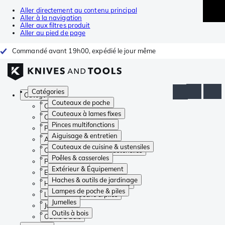
Aller directement au contenu principal
Aller à la navigation
Aller aux filtres produit
Aller au pied de page
Commandé avant 19h00, expédié le jour même
Catégories
Catégories
Couteaux de poche
Couteaux de poche
Couteaux à lames fixes
Couteaux à lames fixes
Pinces multifonctions
Pinces multifonctions
Aiguisage & entretien
Aiguisage & entretien
Couteaux de cuisine & ustensiles
Couteaux de cuisine & ustensiles
Poêles & casseroles
Poêles & casseroles
Extérieur & Équipement
Extérieur & Équipement
Haches & outils de jardinage
Haches & outils de jardinage
Lampes de poche & piles
Lampes de poche & piles
Jumelles
Jumelles
Outils à bois
Outils à bois