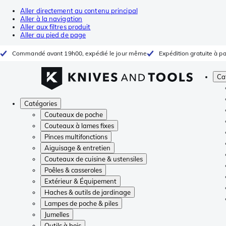
Aller directement au contenu principal
Aller à la navigation
Aller aux filtres produit
Aller au pied de page
Commandé avant 19h00, expédié le jour même
Expédition gratuite à pa
Ca
Catégories
Couteaux de poche
Couteaux à lames fixes
Pinces multifonctions
Aiguisage & entretien
Couteaux de cuisine & ustensiles
Poêles & casseroles
Extérieur & Équipement
Haches & outils de jardinage
Lampes de poche & piles
Jumelles
Outils à bois