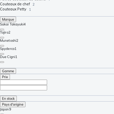
Couteaux de chef
2
Couteaux Petty
1
Marque
Sakai Takayuki
4
Tojiro
2
Munetoshi
2
Spyderco
1
Due Cigni
1
Gamme
Prix
En stock
Pays d'origine
Japon
9