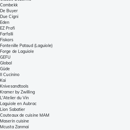
Combekk
De Buyer
Due Cigni
Eden
EZ Profi
Farfalli
Fiskars
Fontenille Pataud (Laguiole)
Forge de Laguiole
GEFU
Global
Güde
Il Cucinino
Kai
Knivesandtools
Kramer by Zwilling
L'Atelier du Vin
Laguiole en Aubrac
Lion Sabatier
Couteaux de cuisine MAM
Maserin cuisine
Mcusta Zanmai