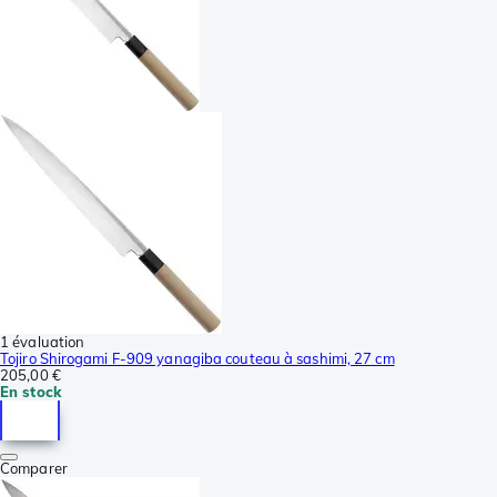
1 évaluation
Tojiro Shirogami F-909 yanagiba couteau à sashimi, 27 cm
205,00 €
En stock
Comparer