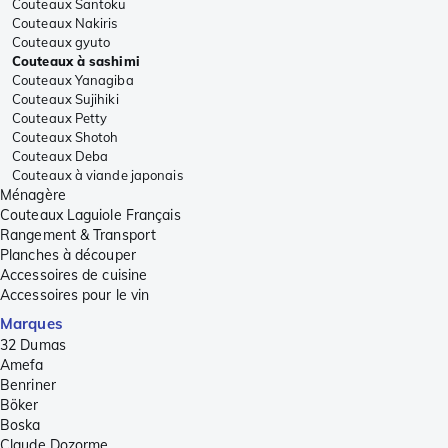
Couteaux Santoku
Couteaux Nakiris
Couteaux gyuto
Couteaux à sashimi
Couteaux Yanagiba
Couteaux Sujihiki
Couteaux Petty
Couteaux Shotoh
Couteaux Deba
Couteaux à viande japonais
Ménagère
Couteaux Laguiole Français
Rangement & Transport
Planches à découper
Accessoires de cuisine
Accessoires pour le vin
Marques
32 Dumas
Amefa
Benriner
Böker
Boska
Claude Dozorme