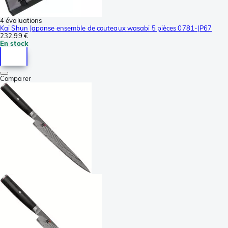
4 évaluations
Kai Shun Japanse ensemble de couteaux wasabi 5 pièces 0781-JP67
232,99 €
En stock
Comparer