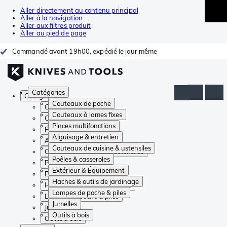
Aller directement au contenu principal
Aller à la navigation
Aller aux filtres produit
Aller au pied de page
Commandé avant 19h00, expédié le jour même
Catégories
Catégories
Couteaux de poche
Couteaux de poche
Couteaux à lames fixes
Couteaux à lames fixes
Pinces multifonctions
Pinces multifonctions
Aiguisage & entretien
Aiguisage & entretien
Couteaux de cuisine & ustensiles
Couteaux de cuisine & ustensiles
Poêles & casseroles
Poêles & casseroles
Extérieur & Équipement
Extérieur & Équipement
Haches & outils de jardinage
Haches & outils de jardinage
Lampes de poche & piles
Lampes de poche & piles
Jumelles
Jumelles
Outils à bois
Outils à bois