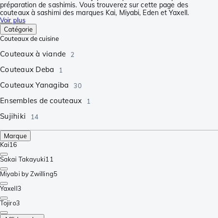
préparation de sashimis. Vous trouverez sur cette page des
couteaux à sashimi des marques Kai, Miyabi, Eden et Yaxell.
Voir plus
Catégorie
Couteaux de cuisine
Couteaux à viande
2
Couteaux Deba
1
Couteaux Yanagiba
30
Ensembles de couteaux
1
Sujihiki
14
Marque
Kai
16
Sakai Takayuki
11
Miyabi by Zwilling
5
Yaxell
3
Tojiro
3