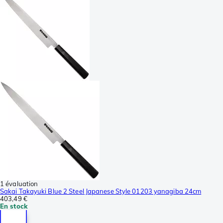
1 évaluation
Sakai Takayuki Blue 2 Steel Japanese Style 01203 yanagiba 24cm
403,49 €
En stock