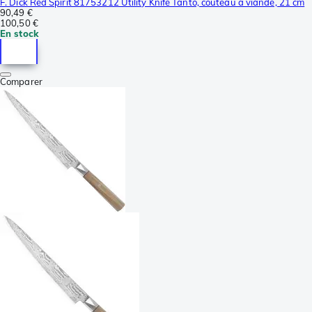
F. Dick Red Spirit 81753212 Utility Knife Tanto, couteau à viande, 21 cm
90,49 €
100,50 €
En stock
Comparer