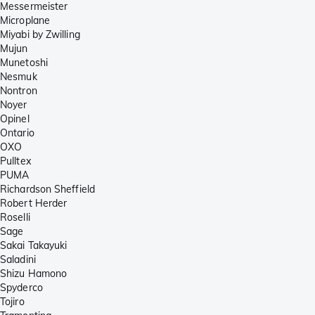
Messermeister
Microplane
Miyabi by Zwilling
Mujun
Munetoshi
Nesmuk
Nontron
Noyer
Opinel
Ontario
OXO
Pulltex
PUMA
Richardson Sheffield
Robert Herder
Roselli
Sage
Sakai Takayuki
Saladini
Shizu Hamono
Spyderco
Tojiro